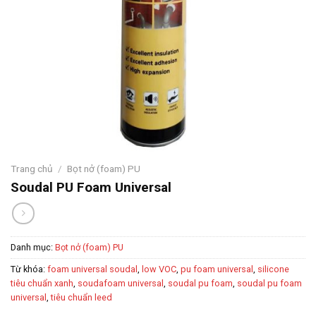
Trang chủ
/
Bọt nở (foam) PU
Soudal PU Foam Universal
Danh mục:
Bọt nở (foam) PU
Từ khóa:
foam universal soudal
,
low VOC
,
pu foam universal
,
silicone
tiêu chuẩn xanh
,
soudafoam universal
,
soudal pu foam
,
soudal pu foam
universal
,
tiêu chuẩn leed