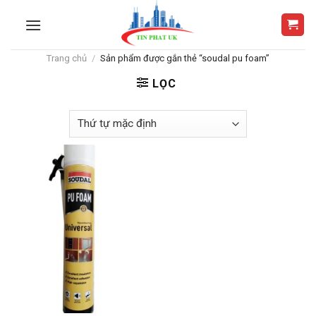
Skip
to
content
Trang chủ
/
Sản phẩm được gắn thẻ “soudal pu foam”
LỌC