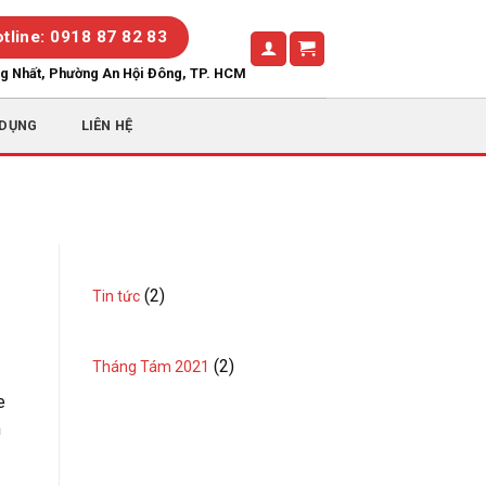
tline: 0918 87 82 83
ng Nhất, Phường An Hội Đông, TP. HCM
 DỤNG
LIÊN HỆ
CHUYÊN MỤC
(2)
Tin tức
LƯU TRỮ
(2)
Tháng Tám 2021
e
n