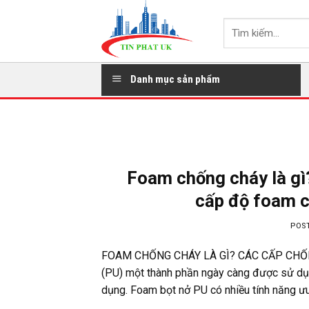
Skip
to
Tìm
content
kiếm:
Danh mục sản phẩm
Foam chống cháy là gì
cấp độ foam c
POS
FOAM CHỐNG CHÁY LÀ GÌ? CÁC CẤP CHỐNG 
(PU) một thành phần ngày càng được sử dụn
dụng. Foam bọt nở PU có nhiều tính năng ưu v