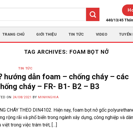
Ho
440/13/45 Thố
TRANG CHỦ
GIỚI THIỆU
TIN TỨC
VIDEO
TUYỂN
TAG ARCHIVES:
FOAM BỌT NỞ
TIN TỨC
? hướng dẫn foam – chống cháy – các
hống cháy – FR- B1- B2 – B3
TED ON
24/08/2021
BY
MINHNGHIA
CHÁY THEO DIN4102. Hiện nay, foam bọt nở gốc polyurethan
g rộng rãi và phổ biến trong ngành xây dựng, công nghiệp và dâ
iệt trong việc trám trét, […]