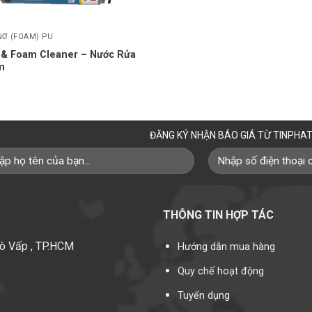
NỞ (FOAM) PU
& Foam Cleaner – Nước Rửa
m
ĐĂNG KÝ NHẬN BÁO GIÁ TỪ TINPHA
THÔNG TIN HỢP TÁC
Gò Vấp , TP.HCM
Hướng dẫn mua hàng
Quy chế hoạt động
Tuyển dụng