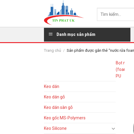
Skip
to
Tìm
content
kiếm:
Danh mục sản phẩm
Trang chủ
/
Sản phẩm được gắn thẻ “nước rửa foa
BROWSE
Bọt nở
(foam)
PU
Keo dán
Keo dán gỗ
Keo dán sàn gỗ
Keo gốc MS-Polymers
Keo Silicone