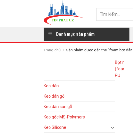
Skip
to
Tìm
content
kiếm:
Danh mục sản phẩm
Trang chủ
/
Sản phẩm được gắn thẻ “foam bọt dán
BROWSE
Bọt nở
(foam)
PU
Keo dán
Keo dán gỗ
Keo dán sàn gỗ
Keo gốc MS-Polymers
Keo Silicone